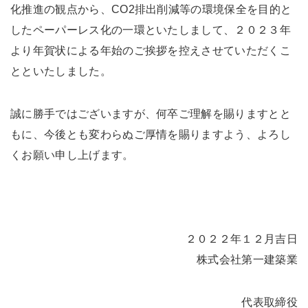
未来に住み継ぐ平屋
化推進の観点から、CO2排出削減等の環境保全を目的と
したペーパーレス化の一環といたしまして、２０２３年
会社情報
より年賀状による年始のご挨拶を控えさせていただくこ
とといたしました。
お問い合わせ
誠に勝手ではございますが、何卒ご理解を賜りますとと
もに、今後とも変わらぬご厚情を賜りますよう、よろし
くお願い申し上げます。
Tel. 0257-27-2157
２０２２年１２月吉日
株式会社第一建築業
代表取締役