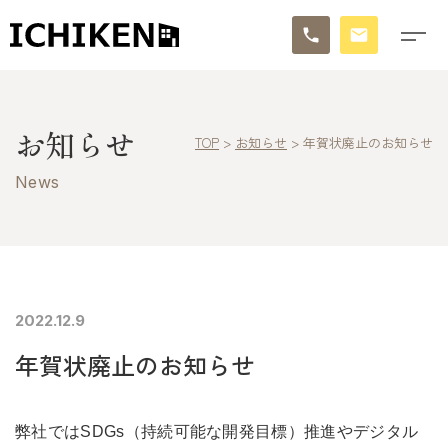
トップ
お知らせ
TOP
>
お知らせ
>
年賀状廃止のお知らせ
ブログ
News
お知らせ
施工事例
イチケンの家づくり
2022.12.9
年賀状廃止のお知らせ
モデルハウス
太陽に素直な家
弊社ではSDGs（持続可能な開発目標）推進やデジタル