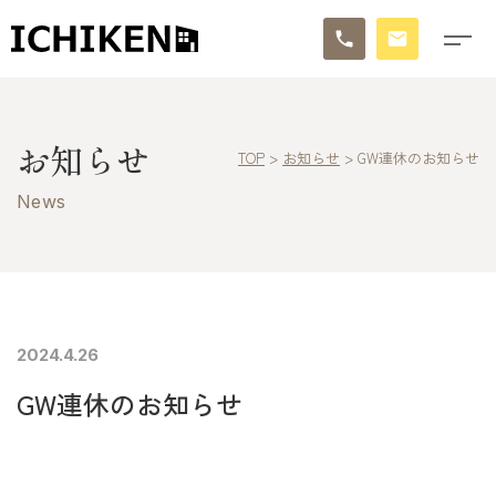
トップ
お知らせ
TOP
>
お知らせ
>
GW連休のお知らせ
ブログ
News
お知らせ
施工事例
イチケンの家づくり
2024.4.26
GW連休のお知らせ
モデルハウス
太陽に素直な家