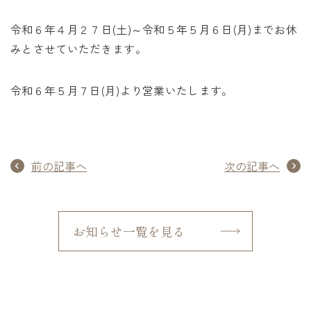
未来に住み継ぐ平屋
令和６年４月２７日(土)～令和５年５月６日(月)までお休
会社情報
みとさせていただきます。
令和６年５月７日(月)より営業いたします。
お問い合わせ
前の記事へ
次の記事へ
Tel. 0257-27-2157
お知らせ一覧を見る