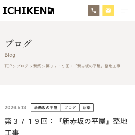
トップ
ブログ
ブログ
Blog
お知らせ
TOP
>
ブログ
>
新築
>
第３７１９回：『新赤坂の平屋』整地工事
施工事例
イチケンの家づくり
2026.5.13
新赤坂の平屋
ブログ
新築
モデルハウス
第３７１９回：『新赤坂の平屋』整地
太陽に素直な家
工事