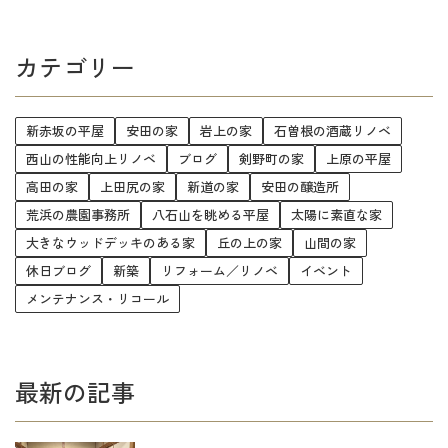
カテゴリー
新赤坂の平屋
安田の家
岩上の家
石曽根の酒蔵リノベ
西山の性能向上リノベ
ブログ
剣野町の家
上原の平屋
高田の家
上田尻の家
新道の家
安田の醸造所
荒浜の農園事務所
八石山を眺める平屋
太陽に素直な家
大きなウッドデッキのある家
丘の上の家
山間の家
休日ブログ
新築
リフォーム／リノベ
イベント
メンテナンス・リコール
最新の記事