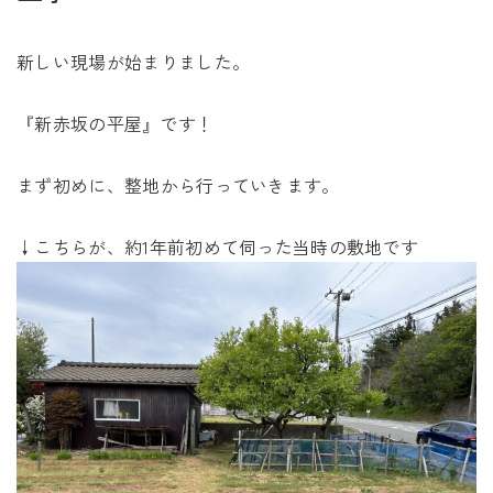
未来に住み継ぐ平屋
会社情報
新しい現場が始まりました。
『新赤坂の平屋』です！
お問い合わせ
まず初めに、整地から行っていきます。
↓こちらが、約1年前初めて伺った当時の敷地です
Tel. 0257-27-2157