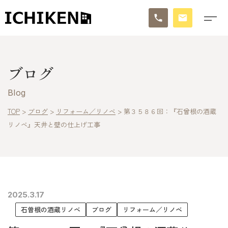
トップ
ブログ
ブログ
Blog
お知らせ
TOP
>
ブログ
>
リフォーム／リノベ
>
第３５８６回：『石曾根の酒蔵
リノベ』天井と壁の仕上げ工事
施工事例
イチケンの家づくり
モデルハウス
2025.3.17
太陽に素直な家
石曽根の酒蔵リノベ
ブログ
リフォーム／リノベ