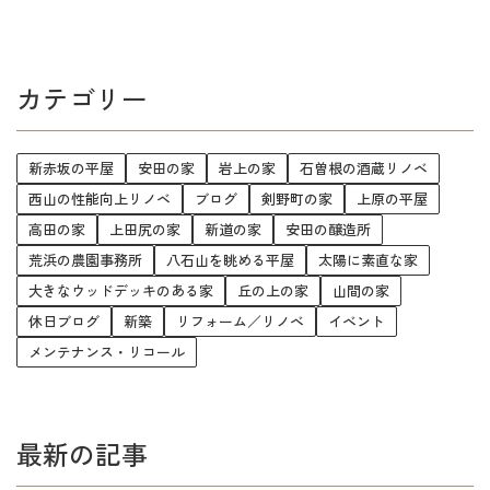
カテゴリー
新赤坂の平屋
安田の家
岩上の家
石曽根の酒蔵リノベ
西山の性能向上リノベ
ブログ
剣野町の家
上原の平屋
高田の家
上田尻の家
新道の家
安田の醸造所
荒浜の農園事務所
八石山を眺める平屋
太陽に素直な家
大きなウッドデッキのある家
丘の上の家
山間の家
休日ブログ
新築
リフォーム／リノベ
イベント
メンテナンス・リコール
最新の記事