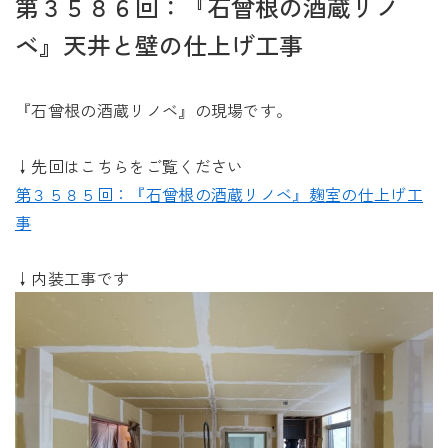
第３５８６回：『石曾根の酒蔵リノ
未来に住み継ぐ平屋
ベ』天井と壁の仕上げ工事
会社情報
『石曾根の酒蔵リノベ』の現場です。
お問い合わせ
↓先回はこちらをご覧ください
第３５８５回：『石曾根の酒蔵リノベ』麹室の仕上げ工
事
Tel. 0257-27-2157
↓内装工事です