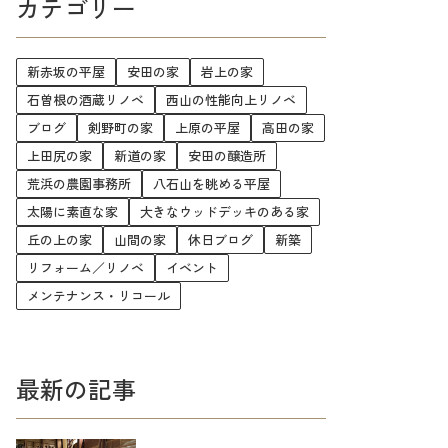
カテゴリー
新赤坂の平屋
安田の家
岩上の家
石曽根の酒蔵リノベ
西山の性能向上リノベ
ブログ
剣野町の家
上原の平屋
高田の家
上田尻の家
新道の家
安田の醸造所
荒浜の農園事務所
八石山を眺める平屋
太陽に素直な家
大きなウッドデッキのある家
丘の上の家
山間の家
休日ブログ
新築
リフォーム／リノベ
イベント
メンテナンス・リコール
最新の記事