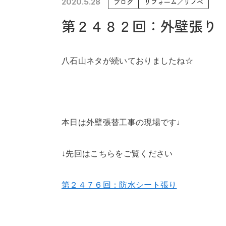
2020.5.28
ブログ
リフォーム／リノベ
未来に住み継ぐ平屋
第２４８２回：外壁張り
会社情報
八石山ネタが続いておりましたね☆
本日は外壁張替工事の現場です♩
↓先回はこちらをご覧ください
第２４７６回：防水シート張り