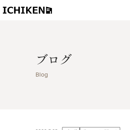
トップ
ブログ
ブログ
お知らせ
施工事例
Blog
イチケンの家づくり
モデルハウス
太陽に素直な家