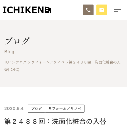
トップ
ブログ
ブログ
Blog
お知らせ
TOP
>
ブログ
>
リフォーム／リノベ
>
第２４８８回：洗面化粧台の入
替(TOTO)
施工事例
イチケンの家づくり
モデルハウス
2020.6.4
ブログ
リフォーム／リノベ
太陽に素直な家
第２４８８回：洗面化粧台の入替