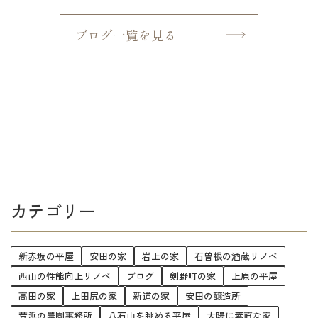
ブログ一覧を見る
カテゴリー
新赤坂の平屋
安田の家
岩上の家
石曽根の酒蔵リノベ
西山の性能向上リノベ
ブログ
剣野町の家
上原の平屋
高田の家
上田尻の家
新道の家
安田の醸造所
荒浜の農園事務所
八石山を眺める平屋
太陽に素直な家