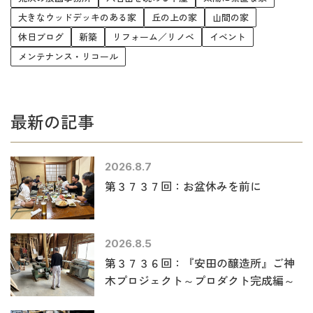
大きなウッドデッキのある家
丘の上の家
山間の家
休日ブログ
新築
リフォーム／リノベ
イベント
メンテナンス・リコール
最新の記事
2026.8.7
第３７３７回：お盆休みを前に
2026.8.5
第３７３６回：『安田の醸造所』ご神
木プロジェクト～プロダクト完成編～