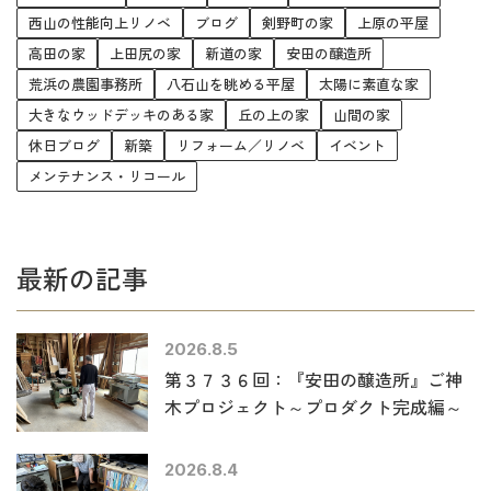
西山の性能向上リノベ
ブログ
剣野町の家
上原の平屋
高田の家
上田尻の家
新道の家
安田の醸造所
荒浜の農園事務所
八石山を眺める平屋
太陽に素直な家
大きなウッドデッキのある家
丘の上の家
山間の家
休日ブログ
新築
リフォーム／リノベ
イベント
メンテナンス・リコール
最新の記事
2026.8.5
第３７３６回：『安田の醸造所』ご神
木プロジェクト～プロダクト完成編～
2026.8.4