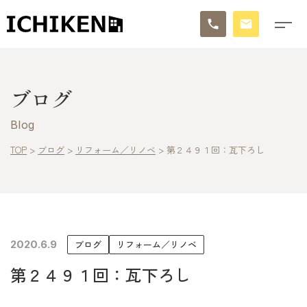
トップ
ブログ
ブログ
Blog
お知らせ
TOP
>
ブログ
>
リフォーム／リノベ
>
第２４９１回：瓦下ろし
施工事例
イチケンの家づくり
2020.6.9
ブログ
リフォーム／リノベ
モデルハウス
第２４９１回：瓦下ろし
太陽に素直な家