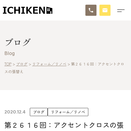
トップ
ブログ
ブログ
Blog
お知らせ
TOP
>
ブログ
>
リフォーム／リノベ
>
第２６１６回：アクセントクロ
スの張替え
施工事例
イチケンの家づくり
モデルハウス
2020.12.4
ブログ
リフォーム／リノベ
太陽に素直な家
第２６１６回：アクセントクロスの張