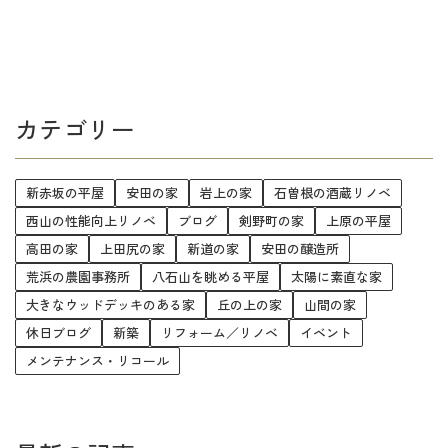
カテゴリー
新赤坂の平屋
安田の家
岩上の家
石曽根の酒蔵リノベ
西山の性能向上リノベ
ブログ
剣野町の家
上原の平屋
高田の家
上田尻の家
新道の家
安田の醸造所
荒浜の農園事務所
八石山を眺める平屋
太陽に素直な家
大きなウッドデッキのある家
丘の上の家
山間の家
休日ブログ
新築
リフォーム／リノベ
イベント
メンテナンス・リコール