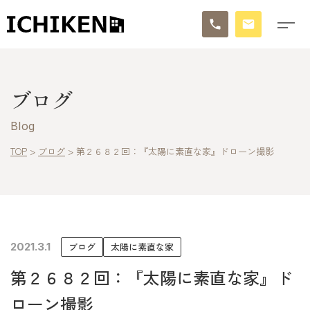
トップ
ブログ
ブログ
Blog
お知らせ
TOP
>
ブログ
>
第２６８２回：『太陽に素直な家』ドローン撮影
施工事例
イチケンの家づくり
2021.3.1
ブログ
太陽に素直な家
モデルハウス
第２６８２回：『太陽に素直な家』ド
太陽に素直な家
ローン撮影