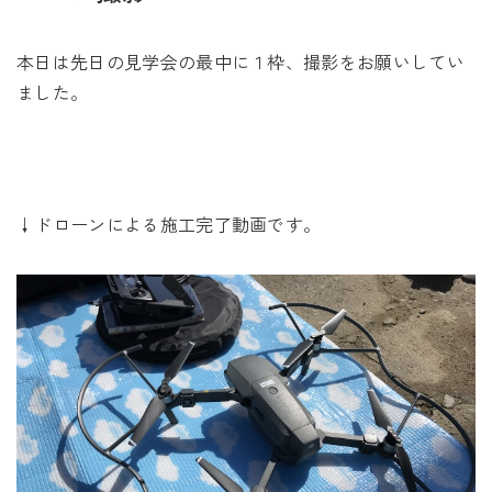
未来に住み継ぐ平屋
会社情報
本日は先日の見学会の最中に１枠、撮影をお願いしてい
ました。
お問い合わせ
↓ドローンによる施工完了動画です。
Tel. 0257-27-2157