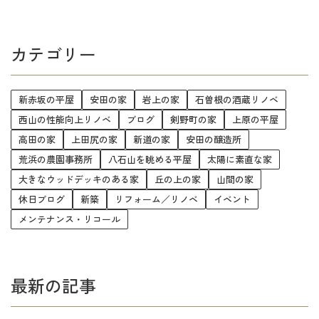
カテゴリー
新赤坂の平屋
安田の家
岩上の家
石曽根の酒蔵リノベ
西山の性能向上リノベ
ブログ
剣野町の家
上原の平屋
高田の家
上田尻の家
新道の家
安田の醸造所
荒浜の農園事務所
八石山を眺める平屋
太陽に素直な家
大きなウッドデッキのある家
丘の上の家
山間の家
休日ブログ
新築
リフォーム／リノベ
イベント
メンテナンス・リコール
最新の記事