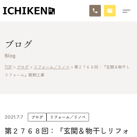
トップ
ブログ
ブログ
Blog
お知らせ
TOP
>
ブログ
>
リフォーム／リノベ
>
第２７６８回：『玄関＆物干し
リフォーム』断熱工事
施工事例
イチケンの家づくり
モデルハウス
2021.7.7
ブログ
リフォーム／リノベ
太陽に素直な家
第２７６８回：『玄関＆物干しリフォ