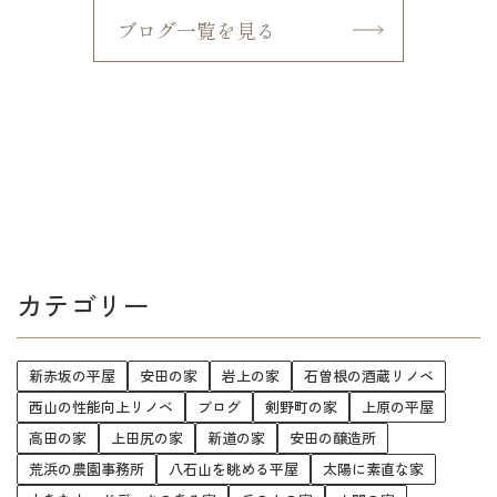
ブログ一覧を見る
カテゴリー
新赤坂の平屋
安田の家
岩上の家
石曽根の酒蔵リノベ
西山の性能向上リノベ
ブログ
剣野町の家
上原の平屋
高田の家
上田尻の家
新道の家
安田の醸造所
荒浜の農園事務所
八石山を眺める平屋
太陽に素直な家