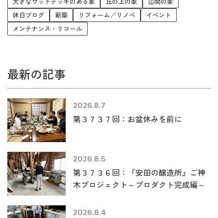
大きなウッドデッキのある家
丘の上の家
山間の家
休日ブログ
新築
リフォーム／リノベ
イベント
メンテナンス・リコール
最新の記事
2026.8.7
第３７３７回：お盆休みを前に
2026.8.5
第３７３６回：『安田の醸造所』ご神
木プロジェクト～プロダクト完成編～
2026.8.4