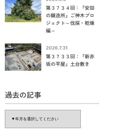
第３７３４回：『安田
の醸造所』ご神木プロ
ジェクト～伐採・乾燥
編～
2026.7.31
第３７３３回：『新赤
坂の平屋』土台敷き
過去の記事