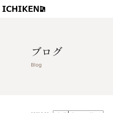
トップ
ブログ
ブログ
お知らせ
施工事例
Blog
イチケンの家づくり
モデルハウス
太陽に素直な家