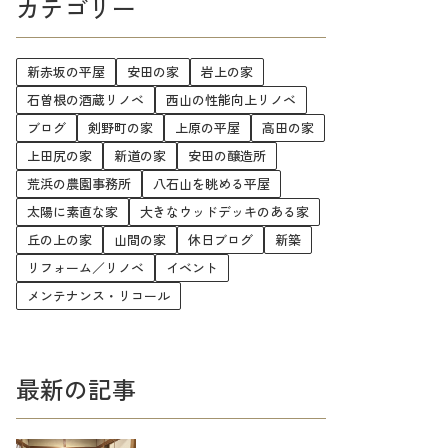
カテゴリー
新赤坂の平屋
安田の家
岩上の家
石曽根の酒蔵リノベ
西山の性能向上リノベ
ブログ
剣野町の家
上原の平屋
高田の家
上田尻の家
新道の家
安田の醸造所
荒浜の農園事務所
八石山を眺める平屋
太陽に素直な家
大きなウッドデッキのある家
丘の上の家
山間の家
休日ブログ
新築
リフォーム／リノベ
イベント
メンテナンス・リコール
最新の記事