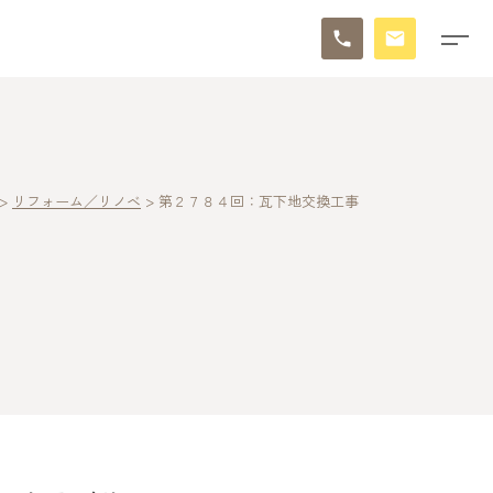
>
リフォーム／リノベ
>
第２７８４回：瓦下地交換工事