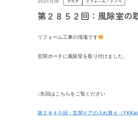
2021.11.18
ブログ
リフォーム／リノベ
未来に住み継ぐ平屋
第２８５２回：風除室の
会社情報
リフォーム工事の現場です
玄関ポーチに風除室を取り付けました。
↓先回はこちらをご覧ください
第２８４０回：玄関ドアの入れ替え（YKKa