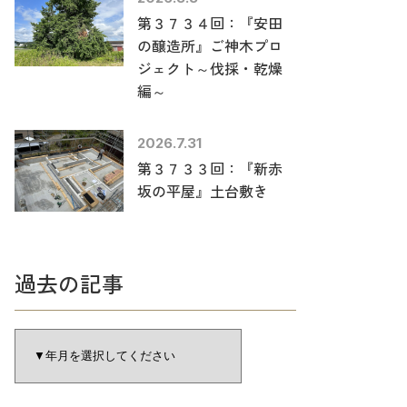
第３７３４回：『安田
の醸造所』ご神木プロ
ジェクト～伐採・乾燥
編～
2026.7.31
第３７３３回：『新赤
坂の平屋』土台敷き
過去の記事