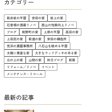
カテゴリー
新赤坂の平屋
安田の家
岩上の家
石曽根の酒蔵リノベ
西山の性能向上リノベ
ブログ
剣野町の家
上原の平屋
高田の家
上田尻の家
新道の家
安田の醸造所
荒浜の農園事務所
八石山を眺める平屋
太陽に素直な家
大きなウッドデッキのある家
丘の上の家
山間の家
休日ブログ
新築
リフォーム／リノベ
イベント
メンテナンス・リコール
最新の記事