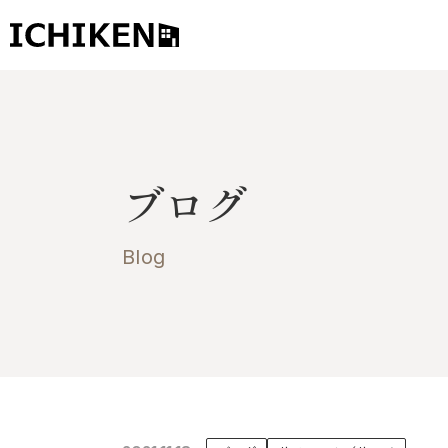
トップ
ブログ
ブログ
お知らせ
施工事例
Blog
イチケンの家づくり
モデルハウス
太陽に素直な家