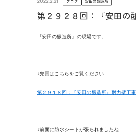
2022.2.21
ブログ
安田の醸造所
未来に住み継ぐ平屋
第２９２８回：『安田の
会社情報
『安田の醸造所』の現場です。
↓先回はこちらをご覧ください
第２９１８回：『安田の醸造所』耐力壁工
↓前面に防水シートが張られましたね