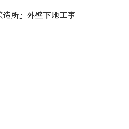
醸造所』外壁下地工事
お問い合わせ
Tel. 0257-27-2157
事