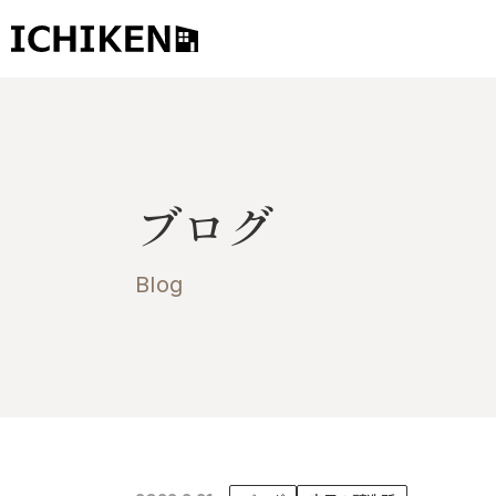
トップ
ブログ
ブログ
お知らせ
施工事例
Blog
イチケンの家づくり
モデルハウス
太陽に素直な家