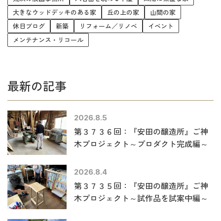
大きなウッドデッキのある家
丘の上の家
山間の家
休日ブログ
新築
リフォーム／リノベ
イベント
メンテナンス・リコール
最新の記事
2026.8.5
第３７３６回：『安田の醸造所』ご神
木プロジェクト～プロダクト完成編～
2026.8.4
第３７３５回：『安田の醸造所』ご神
木プロジェクト～試作品を試案中編～