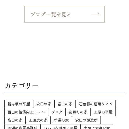
ブログ一覧を見る
カテゴリー
新赤坂の平屋
安田の家
岩上の家
石曽根の酒蔵リノベ
西山の性能向上リノベ
ブログ
剣野町の家
上原の平屋
高田の家
上田尻の家
新道の家
安田の醸造所
荒浜の農園事務所
八石山を眺める平屋
太陽に素直な家