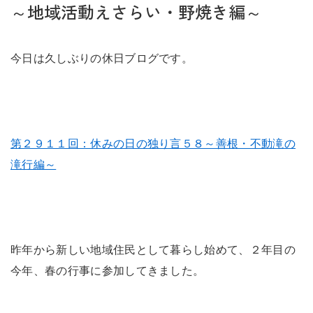
未来に住み継ぐ平屋
～地域活動えさらい・野焼き編～
会社情報
今日は久しぶりの休日ブログです。
お問い合わせ
第２９１１回：休みの日の独り言５８～善根・不動滝の
滝行編～
Tel. 0257-27-2157
昨年から新しい地域住民として暮らし始めて、２年目の
今年、春の行事に参加してきました。