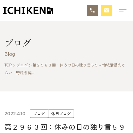
トップ
ブログ
ブログ
Blog
お知らせ
TOP
>
ブログ
>
第２９６３回：休みの日の独り言５９～地域活動えさ
らい・野焼き編～
施工事例
イチケンの家づくり
モデルハウス
2022.4.10
ブログ
休日ブログ
太陽に素直な家
第２９６３回：休みの日の独り言５９