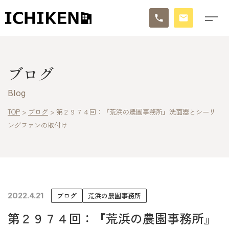
トップ
ブログ
ブログ
Blog
お知らせ
TOP
>
ブログ
>
第２９７４回：『荒浜の農園事務所』洗面器とシーリ
ングファンの取付け
施工事例
イチケンの家づくり
モデルハウス
2022.4.21
ブログ
荒浜の農園事務所
太陽に素直な家
第２９７４回：『荒浜の農園事務所』