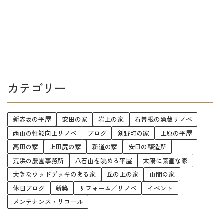
カテゴリー
新赤坂の平屋
安田の家
岩上の家
石曽根の酒蔵リノベ
西山の性能向上リノベ
ブログ
剣野町の家
上原の平屋
高田の家
上田尻の家
新道の家
安田の醸造所
荒浜の農園事務所
八石山を眺める平屋
太陽に素直な家
大きなウッドデッキのある家
丘の上の家
山間の家
休日ブログ
新築
リフォーム／リノベ
イベント
メンテナンス・リコール