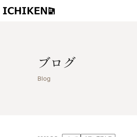
トップ
ブログ
ブログ
お知らせ
施工事例
Blog
イチケンの家づくり
モデルハウス
太陽に素直な家