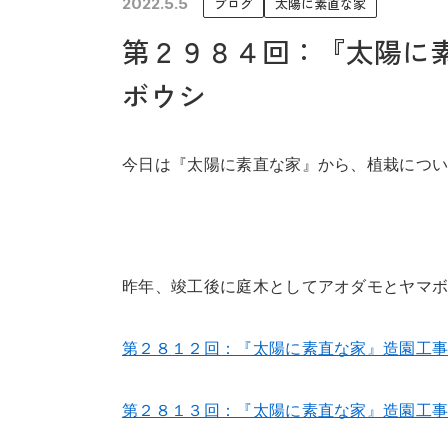
2022.5.5
ブログ
太陽に素直な家
未来に住み継ぐ平屋
第２９８４回：『太陽に
会社情報
ボウシ
今日は『太陽に素直な家』から、植栽につ
昨年、竣工後に庭木としてアオダモとヤマ
第２８１２回：『太陽に素直な家』造園工
第２８１３回：『太陽に素直な家』造園工