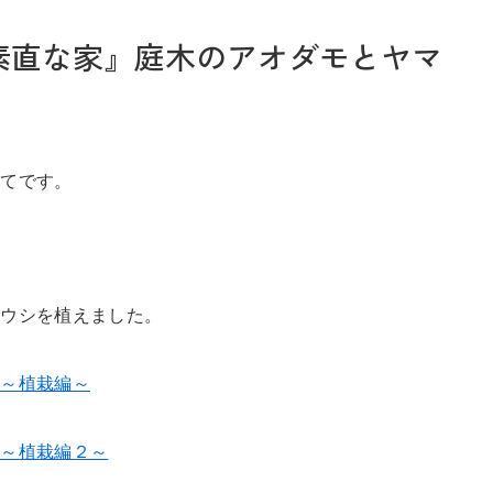
素直な家』庭木のアオダモとヤマ
お問い合わせ
いてです。
Tel. 0257-27-2157
ボウシを植えました。
事～植栽編～
事～植栽編２～