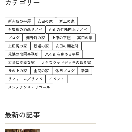
カテゴリー
新赤坂の平屋
安田の家
岩上の家
石曽根の酒蔵リノベ
西山の性能向上リノベ
ブログ
剣野町の家
上原の平屋
高田の家
上田尻の家
新道の家
安田の醸造所
荒浜の農園事務所
八石山を眺める平屋
太陽に素直な家
大きなウッドデッキのある家
丘の上の家
山間の家
休日ブログ
新築
リフォーム／リノベ
イベント
メンテナンス・リコール
最新の記事