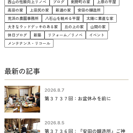
西山の性能向上リノベ
ブログ
剣野町の家
上原の平屋
高田の家
上田尻の家
新道の家
安田の醸造所
荒浜の農園事務所
八石山を眺める平屋
太陽に素直な家
大きなウッドデッキのある家
丘の上の家
山間の家
休日ブログ
新築
リフォーム／リノベ
イベント
メンテナンス・リコール
最新の記事
2026.8.7
第３７３７回：お盆休みを前に
2026.8.5
第３７３６回：『安田の醸造所』ご神