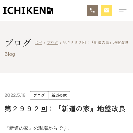
トップ
ブログ
TOP
>
ブログ
>
第２９９２回：『新道の家』地盤改良
ブログ
Blog
お知らせ
施工事例
イチケンの家づくり
2022.5.16
ブログ
新道の家
第２９９２回：『新道の家』地盤改良
モデルハウス
太陽に素直な家
『新道の家』の現場からです。