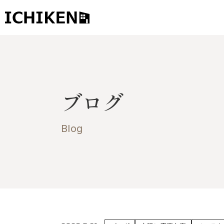
トップ
ブログ
ブログ
お知らせ
施工事例
Blog
イチケンの家づくり
モデルハウス
太陽に素直な家