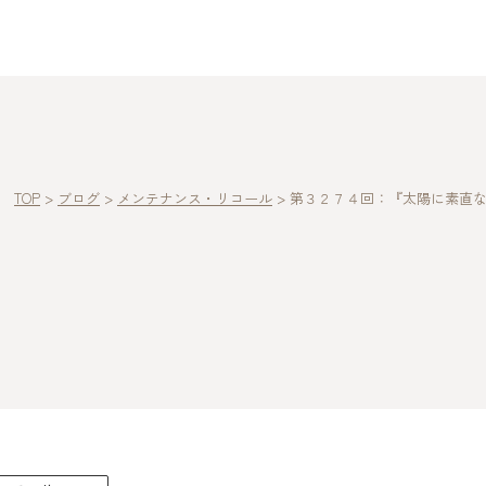
TOP
>
ブログ
>
メンテナンス・リコール
>
第３２７４回：『太陽に素直