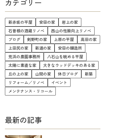
カテゴリー
新赤坂の平屋
安田の家
岩上の家
石曽根の酒蔵リノベ
西山の性能向上リノベ
ブログ
剣野町の家
上原の平屋
高田の家
上田尻の家
新道の家
安田の醸造所
荒浜の農園事務所
八石山を眺める平屋
太陽に素直な家
大きなウッドデッキのある家
丘の上の家
山間の家
休日ブログ
新築
リフォーム／リノベ
イベント
メンテナンス・リコール
最新の記事