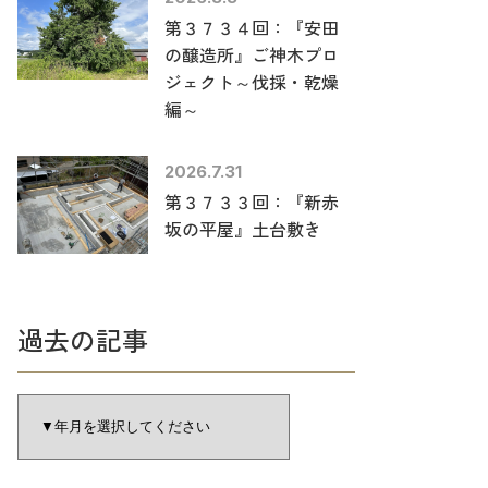
第３７３４回：『安田
の醸造所』ご神木プロ
ジェクト～伐採・乾燥
編～
2026.7.31
第３７３３回：『新赤
坂の平屋』土台敷き
過去の記事