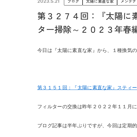
2023.5.21
ブログ
太陽に素直な家
メンテナ
未来に住み継ぐ平屋
第３２７４回：『太陽に
会社情報
ター掃除～２０２３年春
今日は『太陽に素直な家』から、１種換気の
第３１５１回：『太陽に素直な家』スティ
フィルターの交換は昨年２０２２年１１月
ブログ記事は半年ぶりですが、今回は定期