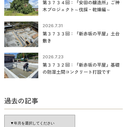
第３７３４回：『安田の醸造所』ご神
木プロジェクト～伐採・乾燥編～
2026.7.31
第３７３３回：『新赤坂の平屋』土台
敷き
2026.7.23
第３７３２回：『新赤坂の平屋』基礎
の防湿土間コンクリート打設です
過去の記事