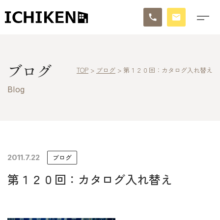
トップ
ブログ
TOP
>
ブログ
>
第１２０回：カタログ入れ替え
ブログ
Blog
お知らせ
施工事例
イチケンの家づくり
2011.7.22
ブログ
第１２０回：カタログ入れ替え
モデルハウス
太陽に素直な家