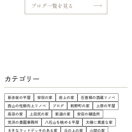
ブログ一覧を見る
カテゴリー
新赤坂の平屋
安田の家
岩上の家
石曽根の酒蔵リノベ
西山の性能向上リノベ
ブログ
剣野町の家
上原の平屋
高田の家
上田尻の家
新道の家
安田の醸造所
荒浜の農園事務所
八石山を眺める平屋
太陽に素直な家
大きなウッドデッキのある家
丘の上の家
山間の家