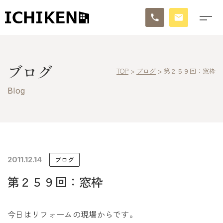
トップ
ブログ
TOP
>
ブログ
>
第２５９回：窓枠
ブログ
Blog
お知らせ
施工事例
イチケンの家づくり
2011.12.14
ブログ
第２５９回：窓枠
モデルハウス
太陽に素直な家
今日はリフォームの現場からです。