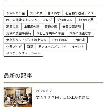
新赤坂の平屋
安田の家
岩上の家
石曽根の酒蔵リノベ
西山の性能向上リノベ
ブログ
剣野町の家
上原の平屋
高田の家
上田尻の家
新道の家
安田の醸造所
荒浜の農園事務所
八石山を眺める平屋
太陽に素直な家
大きなウッドデッキのある家
丘の上の家
山間の家
休日ブログ
新築
リフォーム／リノベ
イベント
メンテナンス・リコール
最新の記事
2026.8.7
第３７３７回：お盆休みを前に