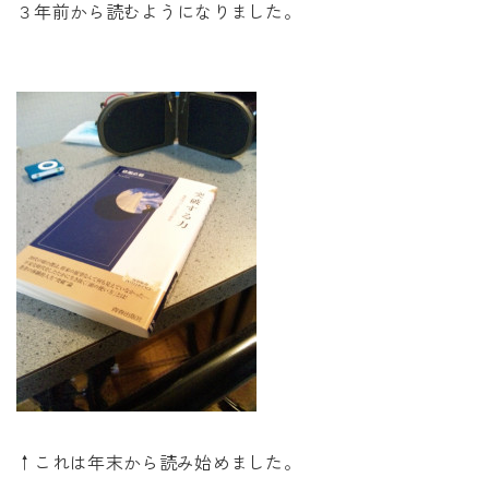
未来に住み継ぐ平屋
３年前から読むようになりました。
会社情報
お問い合わせ
Tel. 0257-27-2157
↑これは年末から読み始めました。