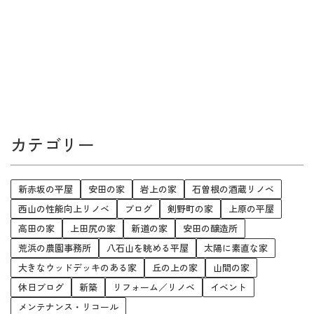
カテゴリー
新赤坂の平屋
安田の家
岩上の家
石曽根の酒蔵リノベ
西山の性能向上リノベ
ブログ
剣野町の家
上原の平屋
高田の家
上田尻の家
新道の家
安田の醸造所
荒浜の農園事務所
八石山を眺める平屋
太陽に素直な家
大きなウッドデッキのある家
丘の上の家
山間の家
休日ブログ
新築
リフォーム／リノベ
イベント
メンテナンス・リコール