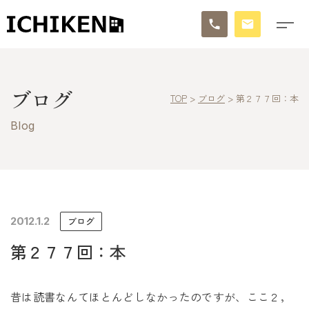
トップ
ブログ
TOP
>
ブログ
>
第２７７回：本
ブログ
Blog
お知らせ
施工事例
イチケンの家づくり
2012.1.2
ブログ
第２７７回：本
モデルハウス
太陽に素直な家
昔は読書なんてほとんどしなかったのですが、ここ２，