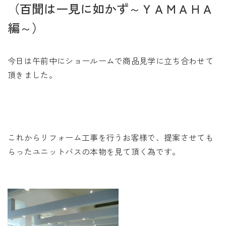
未来に住み継ぐ平屋
（百聞は一見に如かず～ＹＡＭＡＨＡ
会社情報
編～）
今日は午前中にショールームで商品見学に立ち合わせて
お問い合わせ
頂きました。
Tel. 0257-27-2157
これからリフォーム工事を行うお客様で、提案させても
らったユニットバスの本物を見て頂く為です。