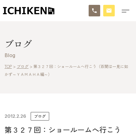
トップ
ブログ
ブログ
Blog
お知らせ
TOP
>
ブログ
>
第３２７回：ショールームへ行こう（百聞は一見に如
かず～ＹＡＭＡＨＡ編～）
施工事例
イチケンの家づくり
モデルハウス
2012.2.26
ブログ
太陽に素直な家
第３２７回：ショールームへ行こう