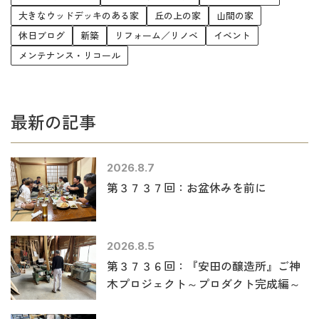
大きなウッドデッキのある家
丘の上の家
山間の家
休日ブログ
新築
リフォーム／リノベ
イベント
メンテナンス・リコール
最新の記事
2026.8.7
第３７３７回：お盆休みを前に
2026.8.5
第３７３６回：『安田の醸造所』ご神
木プロジェクト～プロダクト完成編～