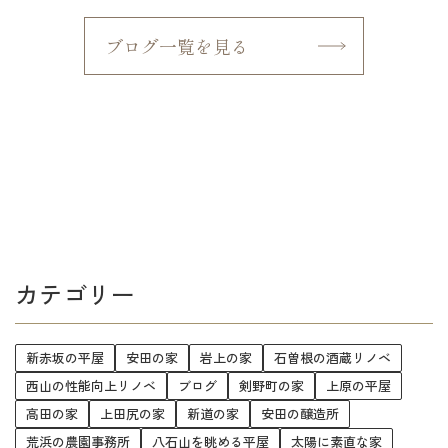
ブログ一覧を見る
カテゴリー
新赤坂の平屋
安田の家
岩上の家
石曽根の酒蔵リノベ
西山の性能向上リノベ
ブログ
剣野町の家
上原の平屋
高田の家
上田尻の家
新道の家
安田の醸造所
荒浜の農園事務所
八石山を眺める平屋
太陽に素直な家