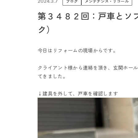
2024.3.7
ブログ
メンテナンス・リコール
未来に住み継ぐ平屋
第３４８２回：戸車とソ
会社情報
ク）
今日はリフォームの現場からです。
クライアント様から連絡を頂き、玄関ホー
てきました。
↓建具を外して、戸車を確認します