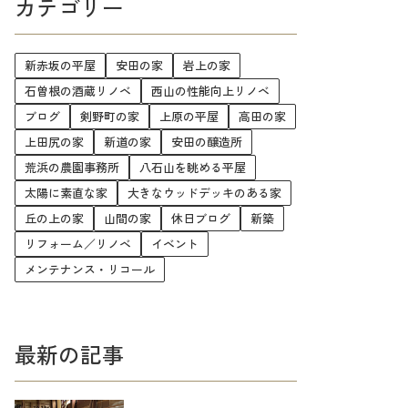
カテゴリー
新赤坂の平屋
安田の家
岩上の家
石曽根の酒蔵リノベ
西山の性能向上リノベ
ブログ
剣野町の家
上原の平屋
高田の家
上田尻の家
新道の家
安田の醸造所
荒浜の農園事務所
八石山を眺める平屋
太陽に素直な家
大きなウッドデッキのある家
丘の上の家
山間の家
休日ブログ
新築
リフォーム／リノベ
イベント
メンテナンス・リコール
最新の記事