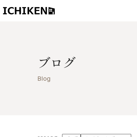
トップ
ブログ
ブログ
お知らせ
施工事例
Blog
イチケンの家づくり
モデルハウス
太陽に素直な家