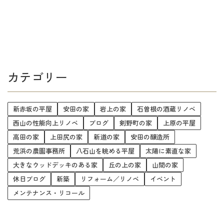
カテゴリー
新赤坂の平屋
安田の家
岩上の家
石曽根の酒蔵リノベ
西山の性能向上リノベ
ブログ
剣野町の家
上原の平屋
高田の家
上田尻の家
新道の家
安田の醸造所
荒浜の農園事務所
八石山を眺める平屋
太陽に素直な家
大きなウッドデッキのある家
丘の上の家
山間の家
休日ブログ
新築
リフォーム／リノベ
イベント
メンテナンス・リコール