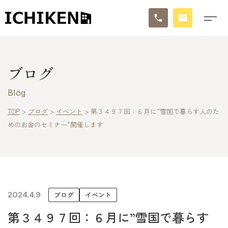
トップ
ブログ
ブログ
Blog
お知らせ
TOP
>
ブログ
>
イベント
>
第３４９７回：６月に”雪国で暮らす人のた
めのお金のセミナー”開催します
施工事例
イチケンの家づくり
モデルハウス
2024.4.9
ブログ
イベント
太陽に素直な家
第３４９７回：６月に”雪国で暮らす