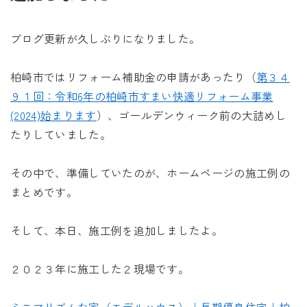
未来に住み継ぐ平屋
会社情報
ブログ更新が久しぶりになりました。
柏崎市ではリフォーム補助金の申請があったり（
第３４
お問い合わせ
９１回：令和6年の柏崎市すまい快適リフォーム事業
(2024)始まります
）、ゴールデンウィーク前の大詰めし
たりしていました。
Tel. 0257-27-2157
その中で、準備していたのが、ホームページの施工例の
まとめです。
そして、本日、施工例を追加しましたよ。
２０２３年に施工した２現場です。