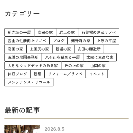
カテゴリー
新赤坂の平屋
安田の家
岩上の家
石曽根の酒蔵リノベ
西山の性能向上リノベ
ブログ
剣野町の家
上原の平屋
高田の家
上田尻の家
新道の家
安田の醸造所
荒浜の農園事務所
八石山を眺める平屋
太陽に素直な家
大きなウッドデッキのある家
丘の上の家
山間の家
休日ブログ
新築
リフォーム／リノベ
イベント
メンテナンス・リコール
最新の記事
2026.8.5