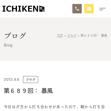
トップ
ブログ
TOP
>
ブログ
>
第６８９回： 暴風
ブログ
Blog
お知らせ
施工事例
イチケンの家づくり
2013.4.6
ブログ
第６８９回： 暴風
モデルハウス
太陽に素直な家
今日は夕方から打ち合わせがあったので、朝から打ち合