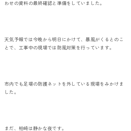
未来に住み継ぐ平屋
わせの資料の最終確認と準備をしていました。
会社情報
お問い合わせ
天気予報では今晩から明日にかけて、暴風がくるとのこ
とで、工事中の現場では防風対策を行っています。
Tel. 0257-27-2157
市内でも足場の防護ネットを外している現場をみかけま
した。
まだ、柏崎は静かな夜です。