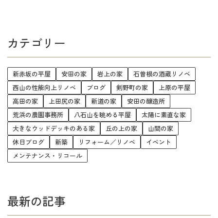
カテゴリー
新赤坂の平屋
安田の家
岩上の家
石曽根の酒蔵リノベ
西山の性能向上リノベ
ブログ
剣野町の家
上原の平屋
高田の家
上田尻の家
新道の家
安田の醸造所
荒浜の農園事務所
八石山を眺める平屋
太陽に素直な家
大きなウッドデッキのある家
丘の上の家
山間の家
休日ブログ
新築
リフォーム／リノベ
イベント
メンテナンス・リコール
最新の記事