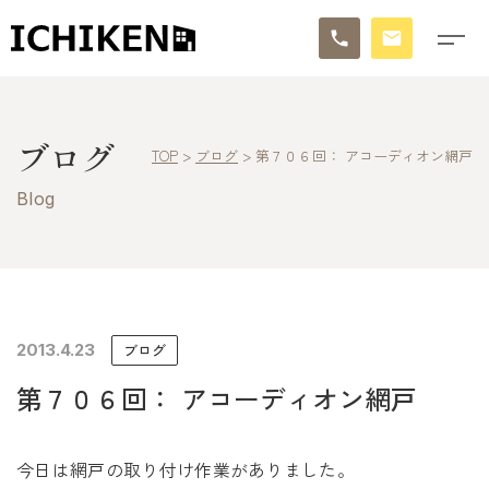
トップ
ブログ
TOP
>
ブログ
>
第７０６回： アコーディオン網戸
ブログ
Blog
お知らせ
施工事例
イチケンの家づくり
2013.4.23
ブログ
第７０６回： アコーディオン網戸
モデルハウス
太陽に素直な家
今日は網戸の取り付け作業がありました。