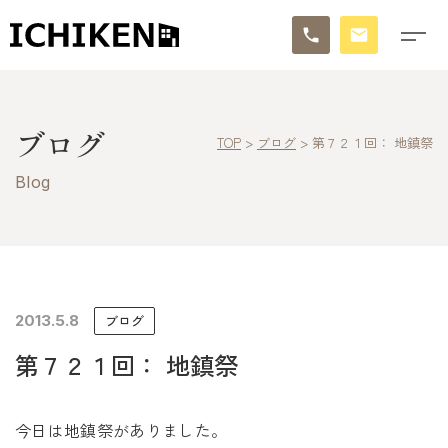
トップ
ブログ
TOP
>
ブログ
>
第７２１回： 地鎮祭
ブログ
Blog
お知らせ
施工事例
イチケンの家づくり
2013.5.8
ブログ
第７２１回： 地鎮祭
モデルハウス
太陽に素直な家
今日は地鎮祭がありました。