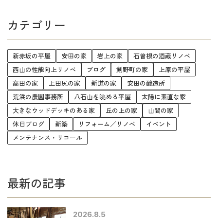
カテゴリー
新赤坂の平屋
安田の家
岩上の家
石曽根の酒蔵リノベ
西山の性能向上リノベ
ブログ
剣野町の家
上原の平屋
高田の家
上田尻の家
新道の家
安田の醸造所
荒浜の農園事務所
八石山を眺める平屋
太陽に素直な家
大きなウッドデッキのある家
丘の上の家
山間の家
休日ブログ
新築
リフォーム／リノベ
イベント
メンテナンス・リコール
最新の記事
2026.8.5