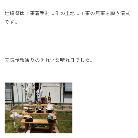
未来に住み継ぐ平屋
地鎮祭は工事着手前にその土地に工事の無事を願う儀式
会社情報
です。
お問い合わせ
天気予報通りのきれいな晴れ日でした。
Tel. 0257-27-2157