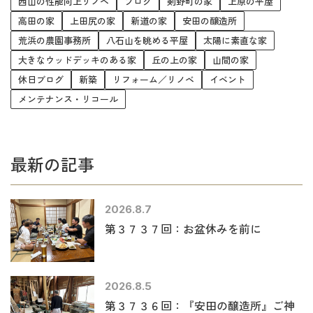
西山の性能向上リノベ
ブログ
剣野町の家
上原の平屋
高田の家
上田尻の家
新道の家
安田の醸造所
荒浜の農園事務所
八石山を眺める平屋
太陽に素直な家
大きなウッドデッキのある家
丘の上の家
山間の家
休日ブログ
新築
リフォーム／リノベ
イベント
メンテナンス・リコール
最新の記事
2026.8.7
第３７３７回：お盆休みを前に
2026.8.5
第３７３６回：『安田の醸造所』ご神