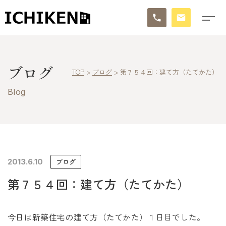
トップ
ブログ
TOP
>
ブログ
>
第７５４回：建て方（たてかた）
ブログ
Blog
お知らせ
施工事例
イチケンの家づくり
2013.6.10
ブログ
第７５４回：建て方（たてかた）
モデルハウス
太陽に素直な家
今日は新築住宅の建て方（たてかた）１日目でした。