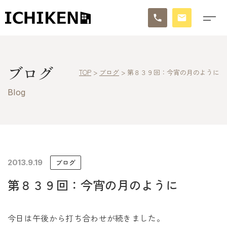
トップ
ブログ
TOP
>
ブログ
>
第８３９回：今宵の月のように
ブログ
Blog
お知らせ
施工事例
イチケンの家づくり
2013.9.19
ブログ
第８３９回：今宵の月のように
モデルハウス
太陽に素直な家
今日は午後から打ち合わせが続きました。