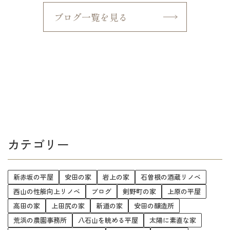
ブログ一覧を見る
カテゴリー
新赤坂の平屋
安田の家
岩上の家
石曽根の酒蔵リノベ
西山の性能向上リノベ
ブログ
剣野町の家
上原の平屋
高田の家
上田尻の家
新道の家
安田の醸造所
荒浜の農園事務所
八石山を眺める平屋
太陽に素直な家