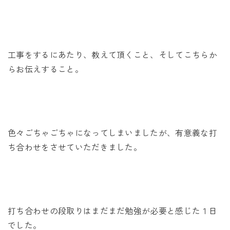
未来に住み継ぐ平屋
会社情報
工事をするにあたり、教えて頂くこと、そしてこちらか
お問い合わせ
らお伝えすること。
Tel. 0257-27-2157
色々ごちゃごちゃになってしまいましたが、有意義な打
ち合わせをさせていただきました。
打ち合わせの段取りはまだまだ勉強が必要と感じた１日
でした。