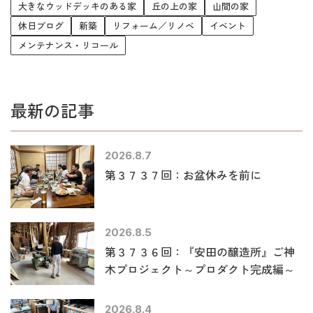
大きなウッドデッキのある家
丘の上の家
山間の家
休日ブログ
新築
リフォーム／リノベ
イベント
メンテナンス・リコール
最新の記事
2026.8.7
第３７３７回：お盆休みを前に
2026.8.5
第３７３６回：『安田の醸造所』ご神
木プロジェクト～プロダクト完成編～
2026.8.4