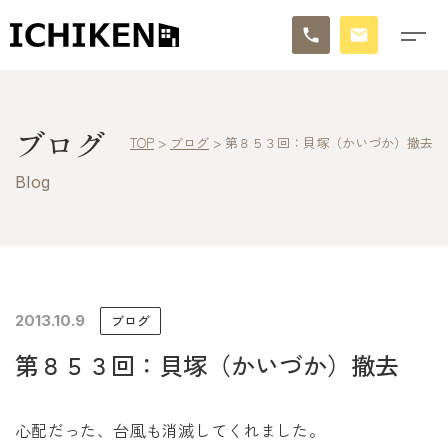
トップ
ブログ
TOP
>
ブログ
>
第８５３回：貝塚（かいづか）撤去
ブログ
Blog
お知らせ
施工事例
イチケンの家づくり
2013.10.9
ブログ
第８５３回：貝塚（かいづか）撤去
モデルハウス
太陽に素直な家
心配だった、台風も消滅してくれました。