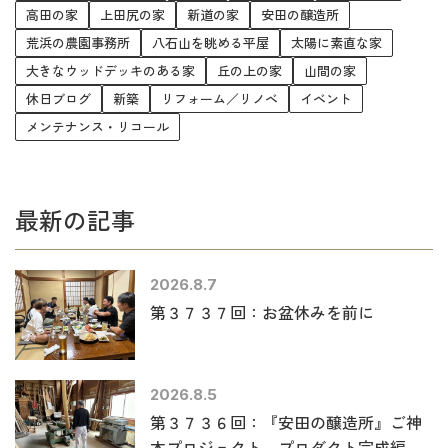
高田の家
上田尻の家
新道の家
安田の醸造所
荒浜の農園事務所
八石山を眺める平屋
太陽に素直な家
大きなウッドデッキのある家
丘の上の家
山間の家
休日ブログ
新築
リフォーム／リノベ
イベント
メンテナンス・リコール
最新の記事
2026.8.7
第３７３７回：お盆休みを前に
2026.8.5
第３７３６回：『安田の醸造所』ご神
木プロジェクト～プロダクト完成編～