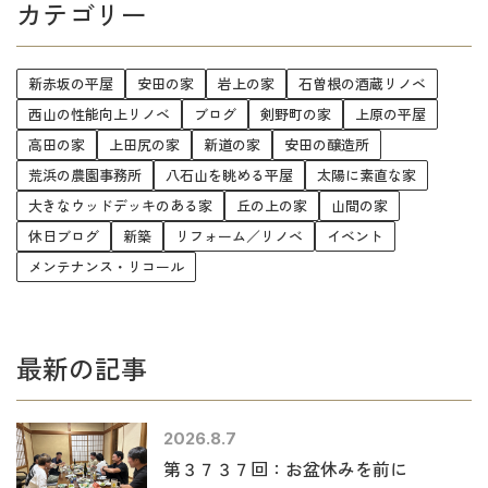
カテゴリー
新赤坂の平屋
安田の家
岩上の家
石曽根の酒蔵リノベ
西山の性能向上リノベ
ブログ
剣野町の家
上原の平屋
高田の家
上田尻の家
新道の家
安田の醸造所
荒浜の農園事務所
八石山を眺める平屋
太陽に素直な家
大きなウッドデッキのある家
丘の上の家
山間の家
休日ブログ
新築
リフォーム／リノベ
イベント
メンテナンス・リコール
最新の記事
2026.8.7
第３７３７回：お盆休みを前に