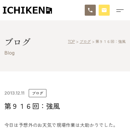
トップ
ブログ
TOP
>
ブログ
>
第９１６回：強風
ブログ
Blog
お知らせ
施工事例
イチケンの家づくり
2013.12.11
ブログ
第９１６回：強風
モデルハウス
太陽に素直な家
今日は予想外のお天気で現場作業は大助かりでした。