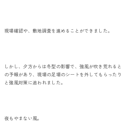
未来に住み継ぐ平屋
会社情報
現場確認や、敷地調査を進めることができました。
お問い合わせ
しかし、夕方からは冬型の影響で、強風が吹き荒れると
Tel. 0257-27-2157
の予報があり、現場の足場のシートを外してもらったり
と強風対策に追われました。
夜もやまない風。