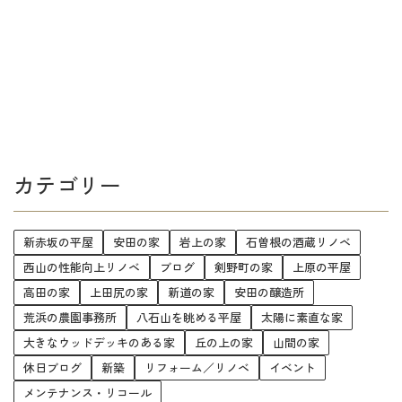
カテゴリー
新赤坂の平屋
安田の家
岩上の家
石曽根の酒蔵リノベ
西山の性能向上リノベ
ブログ
剣野町の家
上原の平屋
高田の家
上田尻の家
新道の家
安田の醸造所
荒浜の農園事務所
八石山を眺める平屋
太陽に素直な家
大きなウッドデッキのある家
丘の上の家
山間の家
休日ブログ
新築
リフォーム／リノベ
イベント
メンテナンス・リコール