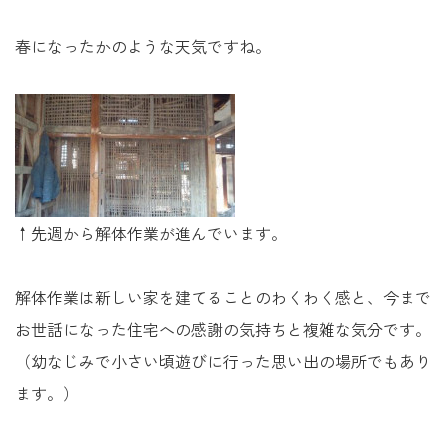
未来に住み継ぐ平屋
春になったかのような天気ですね。
会社情報
お問い合わせ
↑先週から解体作業が進んでいます。
Tel. 0257-27-2157
解体作業は新しい家を建てることのわくわく感と、今まで
お世話になった住宅への感謝の気持ちと複雑な気分です。
（幼なじみで小さい頃遊びに行った思い出の場所でもあり
ます。）