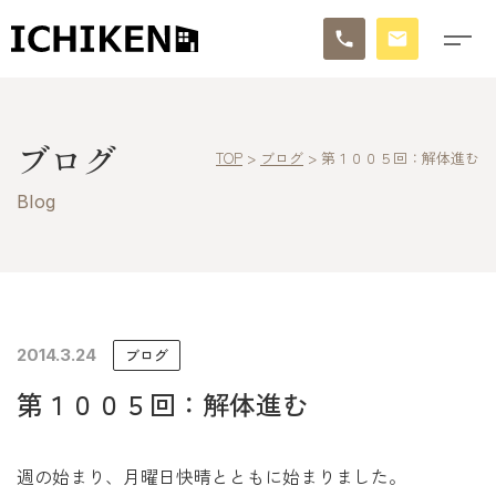
トップ
ブログ
TOP
>
ブログ
>
第１００５回：解体進む
ブログ
Blog
お知らせ
施工事例
イチケンの家づくり
2014.3.24
ブログ
第１００５回：解体進む
モデルハウス
太陽に素直な家
週の始まり、月曜日快晴とともに始まりました。