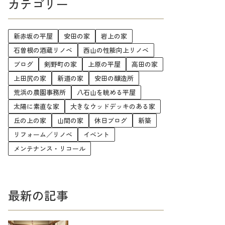
カテゴリー
新赤坂の平屋
安田の家
岩上の家
石曽根の酒蔵リノベ
西山の性能向上リノベ
ブログ
剣野町の家
上原の平屋
高田の家
上田尻の家
新道の家
安田の醸造所
荒浜の農園事務所
八石山を眺める平屋
太陽に素直な家
大きなウッドデッキのある家
丘の上の家
山間の家
休日ブログ
新築
リフォーム／リノベ
イベント
メンテナンス・リコール
最新の記事