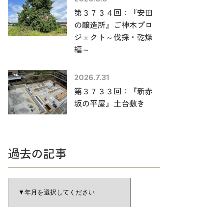
第３７３４回：『安田
の醸造所』ご神木プロ
ジェクト～伐採・乾燥
編～
2026.7.31
第３７３３回：『新赤
坂の平屋』土台敷き
過去の記事