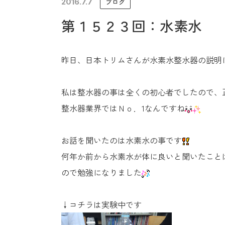
2016.7.7
ブログ
未来に住み継ぐ平屋
第１５２３回：水素水
会社情報
昨日、日本トリムさんが水素水整水器の説明
私は整水器の事は全くの初心者でしたので、
整水器業界ではＮｏ．1なんですね
お話を聞いたのは水素水の事です
何年か前から水素水が体に良いと聞いたこと
ので勉強になりました
↓コチラは実験中です