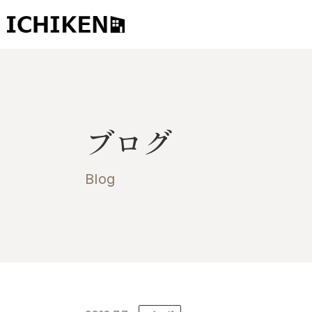
トップ
ブログ
ブログ
お知らせ
施工事例
Blog
イチケンの家づくり
モデルハウス
太陽に素直な家