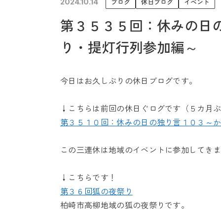
2024.10.14
ブログ
休日ブログ
イベント
未来に住み継ぐ平屋
第３５３５回：休みの日
会社情報
り・提灯行列参加編～
今日はお久しぶりの休日ブログです。
↓こちらは前回の休日ぐログです（５カ月
第３５１０回：休みの日の独り言１０３～
この三連休は地域のイベントに参加してき
↓こちらです！
第３６回狐の夜祭り
柏崎市高柳地域の狐の夜祭りです。