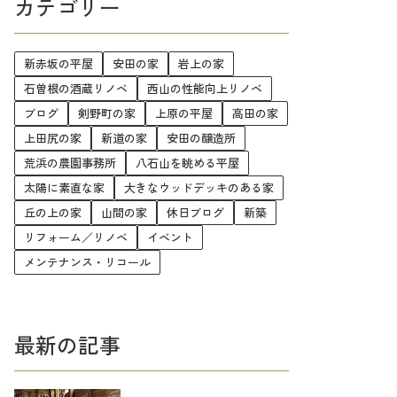
カテゴリー
新赤坂の平屋
安田の家
岩上の家
石曽根の酒蔵リノベ
西山の性能向上リノベ
ブログ
剣野町の家
上原の平屋
高田の家
上田尻の家
新道の家
安田の醸造所
荒浜の農園事務所
八石山を眺める平屋
太陽に素直な家
大きなウッドデッキのある家
丘の上の家
山間の家
休日ブログ
新築
リフォーム／リノベ
イベント
メンテナンス・リコール
最新の記事