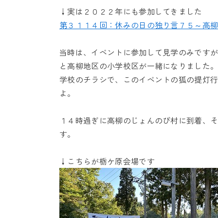
↓実は２０２２年にも参加してきました
第３１１４回：休みの日の独り言７５～高
当時は、イベントに参加して見学のみです
と高柳地区の小学校区が一緒になりました
学校のチラシで、このイベントの狐の提灯
よ。
１４時過ぎに高柳のじょんのび村に到着、
す。
↓こちらが栃ケ原会場です