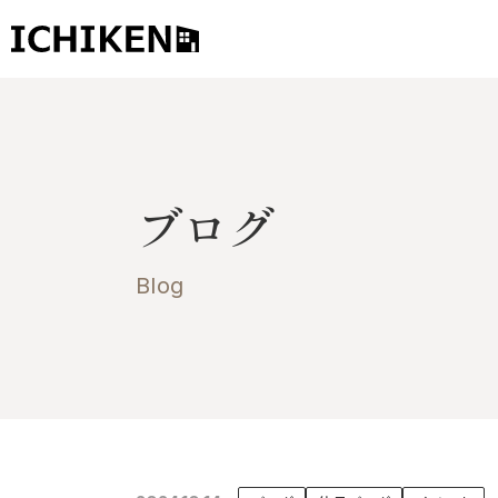
トップ
ブログ
ブログ
お知らせ
施工事例
Blog
イチケンの家づくり
モデルハウス
太陽に素直な家