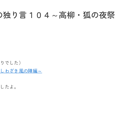
の独り言１０４～高柳・狐の夜祭
お問い合わせ
ぶりでした）
かしわざき風の陣編～
Tel. 0257-27-2157
ましたよ。