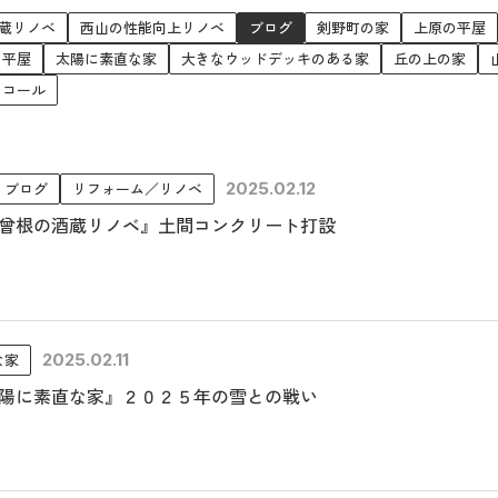
蔵リノベ
西山の性能向上リノベ
ブログ
剣野町の家
上原の平屋
る平屋
太陽に素直な家
大きなウッドデッキのある家
丘の上の家
リコール
お問い合わせ
ブログ
リフォーム／リノベ
2025.02.12
曾根の酒蔵リノベ』土間コンクリート打設
Tel. 0257-27-2157
な家
2025.02.11
陽に素直な家』２０２５年の雪との戦い