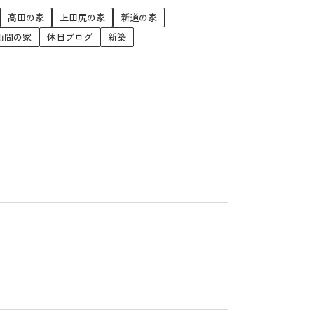
高田の家
上田尻の家
新道の家
山間の家
休日ブログ
新築