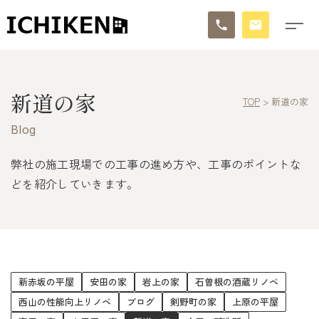
トップ
新道の家
TOP
>
新道の家
ブログ
Blog
お知らせ
弊社の施工現場での工事の進め方や、工事のポイントな
施工事例
どを紹介していきます。
イチケンの家づくり
モデルハウス
新赤坂の平屋
安田の家
岩上の家
石曽根の酒蔵リノベ
太陽に素直な家
西山の性能向上リノベ
ブログ
剣野町の家
上原の平屋