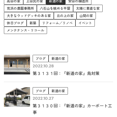
未来に住み継ぐ平屋
高田の家
上田尻の家
新道の家
安田の醸造所
荒浜の農園事務所
八石山を眺める平屋
太陽に素直な家
会社情報
大きなウッドデッキのある家
丘の上の家
山間の家
休日ブログ
新築
リフォーム／リノベ
イベント
メンテナンス・リコール
お問い合わせ
ブログ
新道の家
Tel. 0257-27-2157
2022.10.28
第３１３１回：『新道の家』烏対策
ブログ
新道の家
2022.10.27
第３１３０回：『新道の家』カーポート工
事