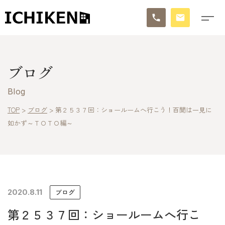
トップ
ブログ
ブログ
Blog
お知らせ
TOP
>
ブログ
>
第２５３７回：ショールームへ行こう！百聞は一見に
如かず～ＴＯＴＯ編～
施工事例
イチケンの家づくり
モデルハウス
2020.8.11
ブログ
太陽に素直な家
第２５３７回：ショールームへ行こ