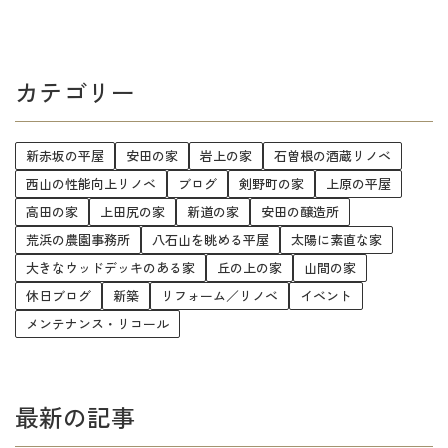
カテゴリー
新赤坂の平屋
安田の家
岩上の家
石曽根の酒蔵リノベ
西山の性能向上リノベ
ブログ
剣野町の家
上原の平屋
高田の家
上田尻の家
新道の家
安田の醸造所
荒浜の農園事務所
八石山を眺める平屋
太陽に素直な家
大きなウッドデッキのある家
丘の上の家
山間の家
休日ブログ
新築
リフォーム／リノベ
イベント
メンテナンス・リコール
最新の記事