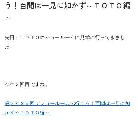
未来に住み継ぐ平屋
う！百聞は一見に如かず～ＴＯＴＯ編
会社情報
～
先日、ＴＯＴＯのショールームに見学に行ってきまし
お問い合わせ
た。
Tel. 0257-27-2157
今年２回目ですね。
第２４８５回：ショールームへ行こう！百聞は一見に如
かず～ＴＯＴＯ編～