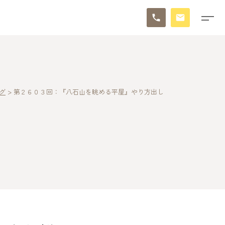
グ
>
第２６０３回：『八石山を眺める平屋』やり方出し