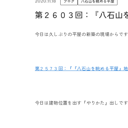
2020.11.18
ブログ
八石山を眺める平屋
未来に住み継ぐ平屋
第２６０３回：『八石山
会社情報
今日は久しぶりの平屋の新築の現場からで
第２５７３回：『『八石山を眺める平屋』
今日は建物位置を出す『やりかた』出しで