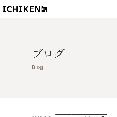
トップ
ブログ
ブログ
お知らせ
施工事例
Blog
イチケンの家づくり
モデルハウス
太陽に素直な家