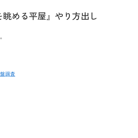
を眺める平屋』やり方出し
す。
お問い合わせ
地盤調査
Tel. 0257-27-2157
す