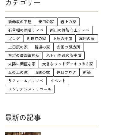
カテゴリー
新赤坂の平屋
安田の家
岩上の家
石曽根の酒蔵リノベ
西山の性能向上リノベ
ブログ
剣野町の家
上原の平屋
高田の家
上田尻の家
新道の家
安田の醸造所
荒浜の農園事務所
八石山を眺める平屋
太陽に素直な家
大きなウッドデッキのある家
丘の上の家
山間の家
休日ブログ
新築
リフォーム／リノベ
イベント
メンテナンス・リコール
最新の記事