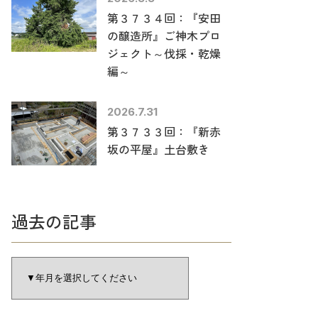
第３７３４回：『安田
の醸造所』ご神木プロ
ジェクト～伐採・乾燥
編～
2026.7.31
第３７３３回：『新赤
坂の平屋』土台敷き
過去の記事