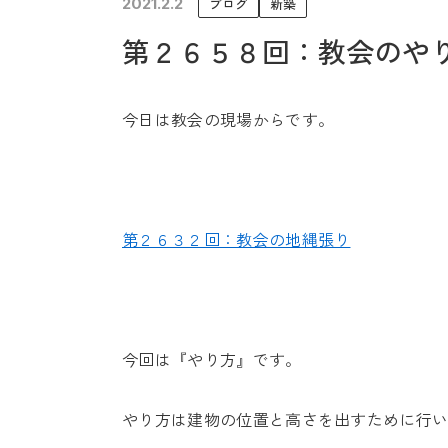
2021.2.2
ブログ
新築
未来に住み継ぐ平屋
第２６５８回：教会のや
会社情報
今日は教会の現場からです。
第２６３２回：教会の地縄張り
今回は『やり方』です。
やり方は建物の位置と高さを出すために行