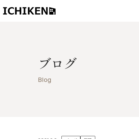
トップ
ブログ
ブログ
お知らせ
施工事例
Blog
イチケンの家づくり
モデルハウス
太陽に素直な家