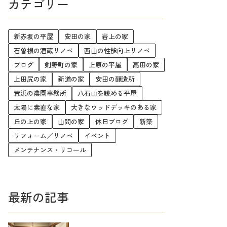
カテゴリー
新赤坂の平屋
安田の家
岩上の家
石曽根の酒蔵リノベ
西山の性能向上リノベ
ブログ
剣野町の家
上原の平屋
高田の家
上田尻の家
新道の家
安田の醸造所
荒浜の農園事務所
八石山を眺める平屋
太陽に素直な家
大きなウッドデッキのある家
丘の上の家
山間の家
休日ブログ
新築
リフォーム／リノベ
イベント
メンテナンス・リコール
最新の記事