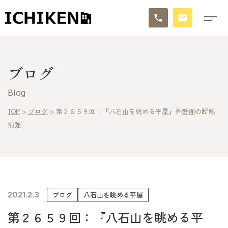
トップ
ブログ
ブログ
Blog
お知らせ
TOP
>
ブログ
>
第２６５９回：『八石山を眺める平屋』外壁面の断熱
補強
施工事例
イチケンの家づくり
モデルハウス
2021.2.3
ブログ
八石山を眺める平屋
太陽に素直な家
第２６５９回：『八石山を眺める平