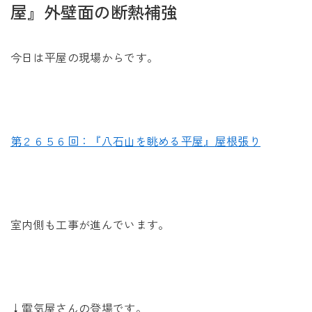
未来に住み継ぐ平屋
屋』外壁面の断熱補強
会社情報
今日は平屋の現場からです。
お問い合わせ
第２６５６回：『八石山を眺める平屋』屋根張り
Tel. 0257-27-2157
室内側も工事が進んでいます。
↓電気屋さんの登場です。