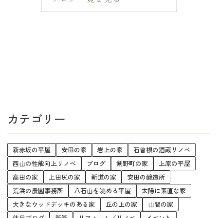
カテゴリー
新赤坂の平屋
安田の家
岩上の家
石曽根の酒蔵リノベ
西山の性能向上リノベ
ブログ
剣野町の家
上原の平屋
高田の家
上田尻の家
新道の家
安田の醸造所
荒浜の農園事務所
八石山を眺める平屋
太陽に素直な家
大きなウッドデッキのある家
丘の上の家
山間の家
休日ブログ
新築
リフォーム／リノベ
イベント