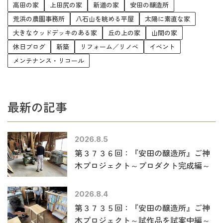
高田の家
上田尻の家
新道の家
安田の醸造所
荒浜の農園事務所
八石山を眺める平屋
太陽に素直な家
大きなウッドデッキのある家
丘の上の家
山間の家
休日ブログ
新築
リフォーム／リノベ
イベント
メンテナンス・リコール
最新の記事
2026.8.5
第３７３６回：『安田の醸造所』ご神
木プロジェクト～プロダクト完成編～
2026.8.4
第３７３５回：『安田の醸造所』ご神
木プロジェクト～試作品を試案中編～