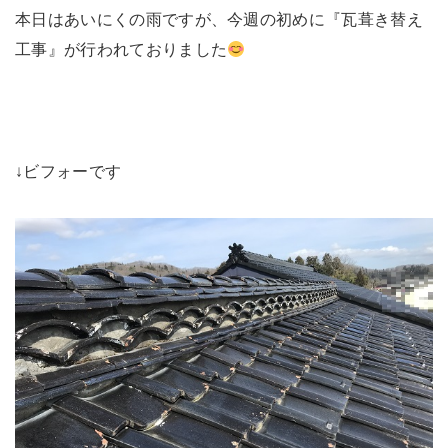
未来に住み継ぐ平屋
本日はあいにくの雨ですが、今週の初めに『瓦葺き替え
会社情報
工事』が行われておりました
お問い合わせ
↓ビフォーです
Tel. 0257-27-2157