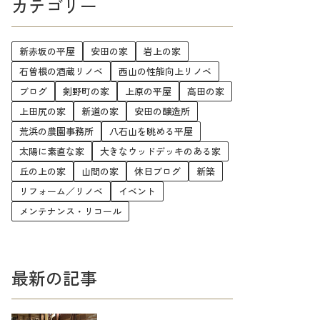
カテゴリー
新赤坂の平屋
安田の家
岩上の家
石曽根の酒蔵リノベ
西山の性能向上リノベ
ブログ
剣野町の家
上原の平屋
高田の家
上田尻の家
新道の家
安田の醸造所
荒浜の農園事務所
八石山を眺める平屋
太陽に素直な家
大きなウッドデッキのある家
丘の上の家
山間の家
休日ブログ
新築
リフォーム／リノベ
イベント
メンテナンス・リコール
最新の記事