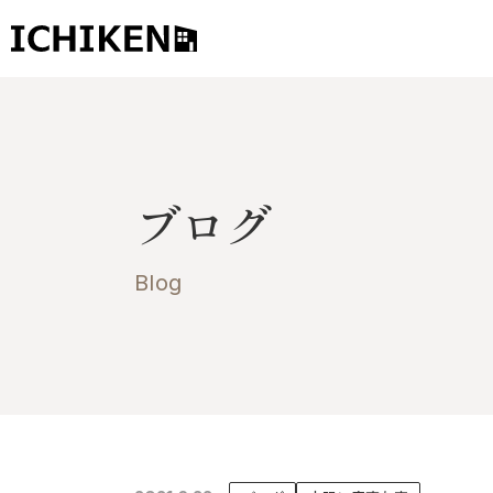
トップ
ブログ
ブログ
お知らせ
施工事例
Blog
イチケンの家づくり
モデルハウス
太陽に素直な家