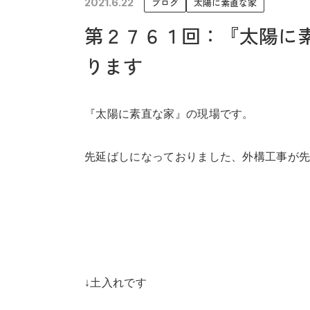
2021.6.22
ブログ
太陽に素直な家
未来に住み継ぐ平屋
第２７６１回：『太陽に
会社情報
ります
『太陽に素直な家』の現場です。
先延ばしになっておりました、外構工事が
↓土入れです