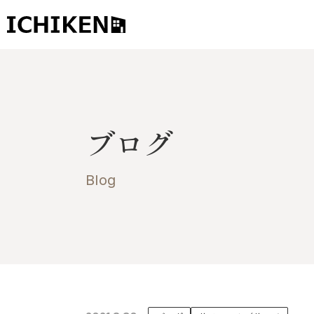
トップ
ブログ
ブログ
お知らせ
施工事例
Blog
イチケンの家づくり
モデルハウス
太陽に素直な家