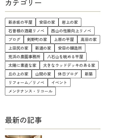
カテゴリー
新赤坂の平屋
安田の家
岩上の家
石曽根の酒蔵リノベ
西山の性能向上リノベ
ブログ
剣野町の家
上原の平屋
高田の家
上田尻の家
新道の家
安田の醸造所
荒浜の農園事務所
八石山を眺める平屋
太陽に素直な家
大きなウッドデッキのある家
丘の上の家
山間の家
休日ブログ
新築
リフォーム／リノベ
イベント
メンテナンス・リコール
最新の記事