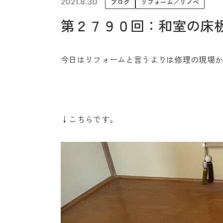
2021.8.30
ブログ
リフォーム／リノベ
未来に住み継ぐ平屋
第２７９０回：和室の床
会社情報
今日はリフォームと言うよりは修理の現場
↓こちらです。