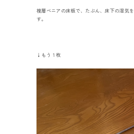
複層べニアの床板で、たぶん、床下の湿気
す。
↓もう１枚