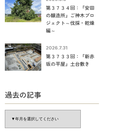
第３７３４回：『安田
の醸造所』ご神木プロ
ジェクト～伐採・乾燥
編～
2026.7.31
第３７３３回：『新赤
坂の平屋』土台敷き
過去の記事