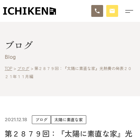
トップ
ブログ
ブログ
Blog
お知らせ
TOP
>
ブログ
>
第２８７９回：『太陽に素直な家』光熱費の発表２０
２１年１１月編
施工事例
イチケンの家づくり
モデルハウス
2021.12.18
ブログ
太陽に素直な家
太陽に素直な家
第２８７９回：『太陽に素直な家』光