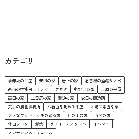
カテゴリー
新赤坂の平屋
安田の家
岩上の家
石曽根の酒蔵リノベ
西山の性能向上リノベ
ブログ
剣野町の家
上原の平屋
高田の家
上田尻の家
新道の家
安田の醸造所
荒浜の農園事務所
八石山を眺める平屋
太陽に素直な家
大きなウッドデッキのある家
丘の上の家
山間の家
休日ブログ
新築
リフォーム／リノベ
イベント
メンテナンス・リコール