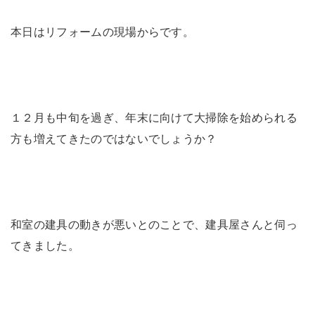
未来に住み継ぐ平屋
会社情報
本日はリフォームの現場からです。
お問い合わせ
１２月も中旬を過ぎ、年末に向けて大掃除を始められる
方も増えてきたのではないでしょうか？
Tel. 0257-27-2157
和室の建具の動きが悪いとのことで、建具屋さんと伺っ
てきました。