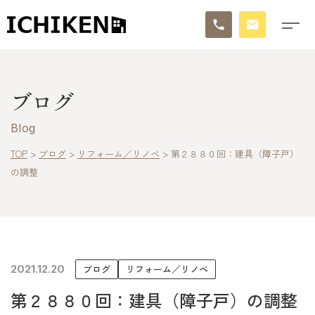
トップ
ブログ
ブログ
Blog
お知らせ
TOP
>
ブログ
>
リフォーム／リノベ
>
第２８８０回：建具（障子戸）
の調整
施工事例
イチケンの家づくり
モデルハウス
2021.12.20
ブログ
リフォーム／リノベ
太陽に素直な家
第２８８０回：建具（障子戸）の調整