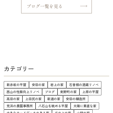
ブログ一覧を見る
カテゴリー
新赤坂の平屋
安田の家
岩上の家
石曽根の酒蔵リノベ
西山の性能向上リノベ
ブログ
剣野町の家
上原の平屋
高田の家
上田尻の家
新道の家
安田の醸造所
荒浜の農園事務所
八石山を眺める平屋
太陽に素直な家
大きなウッドデッキのある家
丘の上の家
山間の家