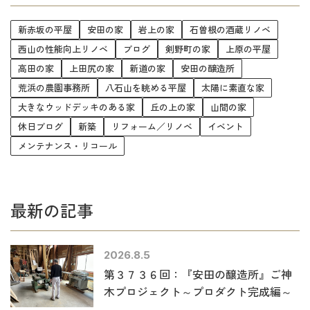
新赤坂の平屋
安田の家
岩上の家
石曽根の酒蔵リノベ
西山の性能向上リノベ
ブログ
剣野町の家
上原の平屋
高田の家
上田尻の家
新道の家
安田の醸造所
荒浜の農園事務所
八石山を眺める平屋
太陽に素直な家
大きなウッドデッキのある家
丘の上の家
山間の家
休日ブログ
新築
リフォーム／リノベ
イベント
メンテナンス・リコール
最新の記事
2026.8.5
第３７３６回：『安田の醸造所』ご神
木プロジェクト～プロダクト完成編～