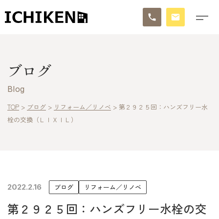
トップ
ブログ
ブログ
Blog
お知らせ
TOP
>
ブログ
>
リフォーム／リノベ
>
第２９２５回：ハンズフリー水
栓の交換（ＬＩＸＩＬ）
施工事例
イチケンの家づくり
モデルハウス
2022.2.16
ブログ
リフォーム／リノベ
太陽に素直な家
第２９２５回：ハンズフリー水栓の交