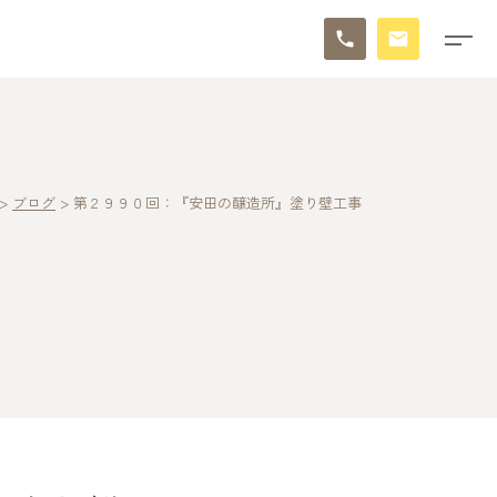
>
ブログ
>
第２９９０回：『安田の醸造所』塗り壁工事