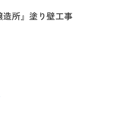
醸造所』塗り壁工事
お問い合わせ
Tel. 0257-27-2157
事