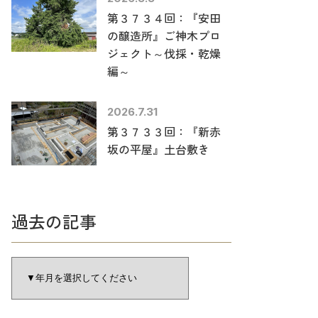
第３７３４回：『安田
の醸造所』ご神木プロ
ジェクト～伐採・乾燥
編～
2026.7.31
第３７３３回：『新赤
坂の平屋』土台敷き
過去の記事