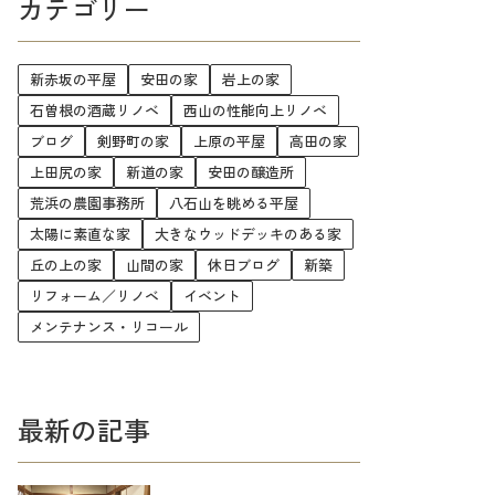
カテゴリー
新赤坂の平屋
安田の家
岩上の家
石曽根の酒蔵リノベ
西山の性能向上リノベ
ブログ
剣野町の家
上原の平屋
高田の家
上田尻の家
新道の家
安田の醸造所
荒浜の農園事務所
八石山を眺める平屋
太陽に素直な家
大きなウッドデッキのある家
丘の上の家
山間の家
休日ブログ
新築
リフォーム／リノベ
イベント
メンテナンス・リコール
最新の記事