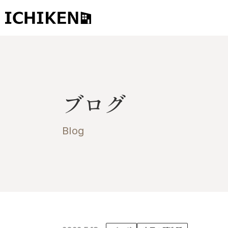
トップ
ブログ
ブログ
お知らせ
施工事例
Blog
イチケンの家づくり
モデルハウス
太陽に素直な家