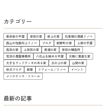
カテゴリー
新赤坂の平屋
安田の家
岩上の家
石曽根の酒蔵リノベ
西山の性能向上リノベ
ブログ
剣野町の家
上原の平屋
高田の家
上田尻の家
新道の家
安田の醸造所
荒浜の農園事務所
八石山を眺める平屋
太陽に素直な家
大きなウッドデッキのある家
丘の上の家
山間の家
休日ブログ
新築
リフォーム／リノベ
イベント
メンテナンス・リコール
最新の記事