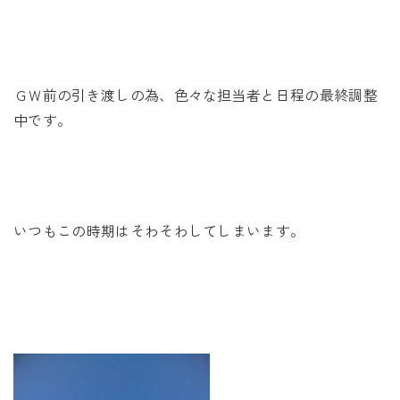
未来に住み継ぐ平屋
会社情報
ＧＷ前の引き渡しの為、色々な担当者と日程の最終調整
お問い合わせ
中です。
Tel. 0257-27-2157
いつもこの時期はそわそわしてしまいます。