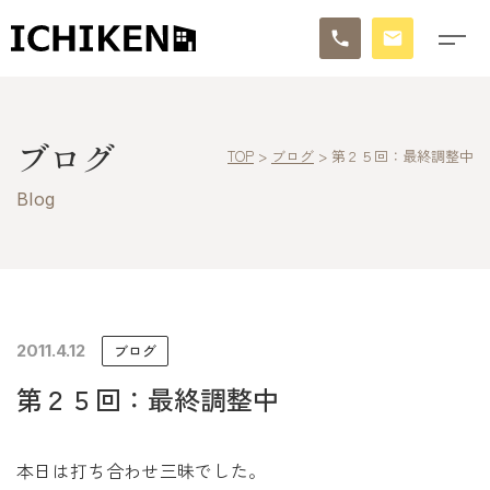
トップ
ブログ
TOP
>
ブログ
>
第２５回：最終調整中
ブログ
Blog
お知らせ
施工事例
イチケンの家づくり
2011.4.12
ブログ
第２５回：最終調整中
モデルハウス
太陽に素直な家
本日は打ち合わせ三昧でした。