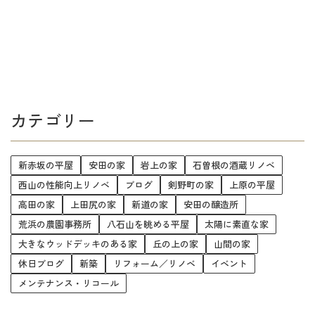
カテゴリー
新赤坂の平屋
安田の家
岩上の家
石曽根の酒蔵リノベ
西山の性能向上リノベ
ブログ
剣野町の家
上原の平屋
高田の家
上田尻の家
新道の家
安田の醸造所
荒浜の農園事務所
八石山を眺める平屋
太陽に素直な家
大きなウッドデッキのある家
丘の上の家
山間の家
休日ブログ
新築
リフォーム／リノベ
イベント
メンテナンス・リコール