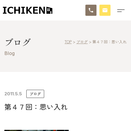
トップ
ブログ
TOP
>
ブログ
>
第４７回：思い入れ
ブログ
Blog
お知らせ
施工事例
イチケンの家づくり
2011.5.5
ブログ
第４７回：思い入れ
モデルハウス
太陽に素直な家